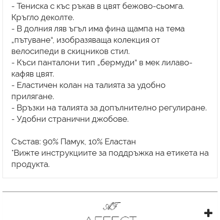
- Тениска с къс ръкав в цвят бежово-сьомга.
Кръгло деколте.
- В долния ляв ъгъл има фина щампа на тема
„пътуване“, изобразяваща колекция от
велосипеди в скицников стил.
- Къси панталони тип „бермуди“ в мек лилаво-
кафяв цвят.
- Еластичен колан на талията за удобно
прилягане.
- Връзки на талията за допълнително регулиране.
- Удобни странични джобове.
Състав: 90% Памук, 10% Еластан
*Вижте инструкциите за поддръжка на етикета на