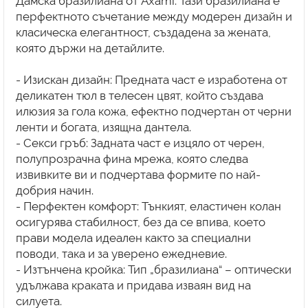
Дамска бразилиана от Axami. Тази бразилиана е
перфектното съчетание между модерен дизайн и
класическа елегантност, създадена за жената,
която държи на детайлите.
- Изискан дизайн: Предната част е изработена от
деликатен тюл в телесен цвят, който създава
илюзия за гола кожа, ефектно подчертан от черни
ленти и богата, изящна дантела.
- Секси гръб: Задната част е изцяло от черен,
полупрозрачна фина мрежа, която следва
извивките ви и подчертава формите по най-
добрия начин.
- Перфектен комфорт: Тънкият, еластичен колан
осигурява стабилност, без да се впива, което
прави модела идеален както за специални
поводи, така и за уверено ежедневие.
- Изтънчена кройка: Тип „бразилиана“ – оптически
удължава краката и придава изваян вид на
силуета.