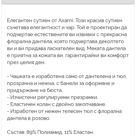
Елегантен сутиен от Axami. Този красив сутиен
съчетава елегантност и чар. Той е проектиран да
подчертае естествените ви извивки с прекрасна
флорална дантела, която подчертава деколтето
ви и ви придава ласкателен вид. Меката дантела
е приятна за кожата ви, гарантирайки ви комфорт
през целия ден.
- Чашката е изработена само от дантелена и тюл,
прозрачна и нежна, с банели за оформяне и
придържане на бюста.
- Изчистени регулируеми презрамки.
- Еластичен колан с двойно закопчаване.
- Изработен от нежен телесен тюл с флорална
дантела в розово.
Състав: 89% Полиамид, 11% Еластан.