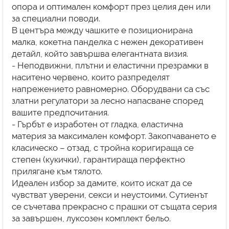
опора и оптимален комфорт през целия ден или
за специални поводи.
В центъра между чашките е позиционирана
малка, кокетна панделка с нежен декоративен
детайл, който завършва елегантната визия.
- Неподвижни, плътни и еластични презрамки в
наситено червено, които разпределят
напрежението равномерно. Оборудвани са със
златни регулатори за лесно напасване според
вашите предпочитания.
- Гърбът е изработен от гладка, еластична
материя за максимален комфорт. Закопчаването е
класическо – отзад, с тройна коригираща се
степен (кукички), гарантираща перфектно
прилягане към тялото.
Идеален избор за дамите, които искат да се
чувстват уверени, секси и неустоими. Сутиенът
се съчетава прекрасно с прашки от същата серия
за завършен, луксозен комплект бельо.