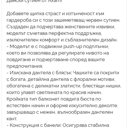
Дамски сутиен от Axami
Добавете щипка страст и изтънченост към
гардероба си с този зашеметяващ червен сутиен.
Създаден да подчертава женствените извивки,
моделът съчетава перфектна поддръжка,
изключителен комфорт и съблазнителен дизайн.
- Моделът е с подвижни push-up подплънки,
което ви позволява да регулирате нивото на
повдигане и подчертаване според вашите
предпочитания.
- Изискана дантела с блясък: Чашките са покрити
с богата, детайлна дантела с флорални мотиви,
обогатена с деликатни златисти, блестящи нишки,
които улавят светлината по красив начин.
Кройката тип балконет повдига бюста по
естествен начин и оформя изкусително деколте,
завършващо с нежен, вълнообразен дантелен
кант.
- Конструкция с банели: Осигурява стабилна