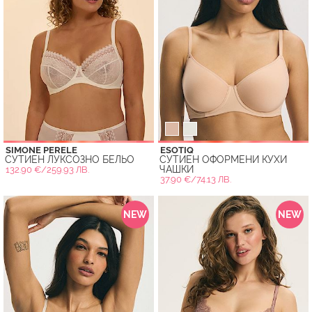
SIMONE PERELE
ESOTIQ
СУТИЕН ЛУКСОЗНО БЕЛЬО
СУТИЕН ОФОРМЕНИ КУХИ
ЧАШКИ
132.90 €/259.93 ЛВ.
37.90 €/74.13 ЛВ.
NEW
NEW