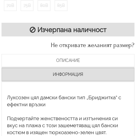
70B
75B
80B
85B
Изчерпана наличност
Не откривате желаният размер?
ОПИСАНИЕ
ИНФОРМАЦИЯ
Луксозен цял дамски бански тип „Бриджитка“ с
ефектни връзки
Подчертайте женствеността и изтънчения си
вкус на плажа с този зашеметяващ цял бански
костюм в изящен тюркоазено-зелен цвят.