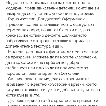
Моделът съчетава класическа елегантност с
модерни, предизвикателни детайли, които ще ви
накарат да се чувствате уверени и неустоими.
- Горна част тип „Бриджитка“: Оформена с
вградени подплатени чашки, които осигуряват
перфектна опора, повдигат бюста и създават
красиво, женствено деколте. Деликатното
набраздяване отстрани на чашките придава
допълнителна текстура и шик.
- Моделът разполага с фини, сменяеми и махащи
се презрамки. Можете да ги носите класически,
да ги кръстосате на гърба за по-добра
стабилност или изцяло да ги премахнете за
перфектен, равномерен тен без следи.
- Силният акцент на модела са страничните
изрязвания с ефектно кръстосани връзки, които
визуално вталяват силуета и добавят изкусителна
нотка към визията.
- Дълбоко изрязан гръб с кръстосано връзване и