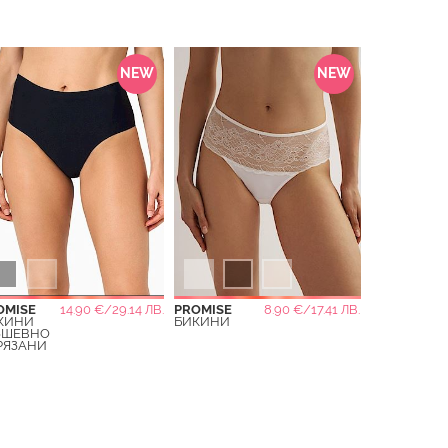
NEW
NEW
OMISE
14.90 €/29.14 ЛВ.
PROMISE
8.90 €/17.41 ЛВ.
КИНИ
БИКИНИ
ЗШЕВНО
РЯЗАНИ