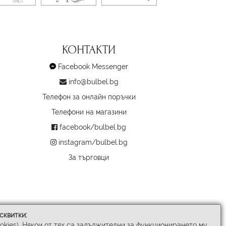
КОНТАКТИ
Facebook Messenger
info@bulbel.bg
Телефон за онлайн поръчки
Телефони на магазини
facebook/bulbel.bg
instagram/bulbel.bg
За търговци
сквитки:
ookies). Някои от тях са задължителни за функционирането му,