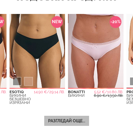
EW
NEW
-20%
 ЛВ.
ESOTIQ
14.90 €/29.14 ЛВ.
BONATTI
5.52 €/10.80 ЛВ.
PR
БИКИНИ
БИКИНИ
6.90 €/13.50 ЛВ.
БИ
БЕЗШЕВНО
БЕ
ИЗРЯЗАНИ
ИЗ
РАЗГЛЕДАЙ ОЩЕ...