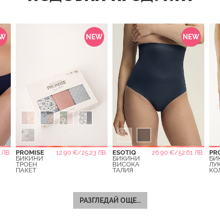
EW
NEW
NEW
 ЛВ.
PROMISE
12.90 €/25.23 ЛВ.
ESOTIQ
26.90 €/52.61 ЛВ.
PR
БИКИНИ
БИКИНИ
БИ
ТРОЕН
ВИСОКА
ЛУ
ПАКЕТ
ТАЛИЯ
КО
РАЗГЛЕДАЙ ОЩЕ...