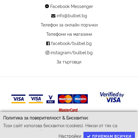
Facebook Messenger
info@bulbel.bg
Телефон за онлайн поръчки
Телефони на магазини
facebook/bulbel.bg
instagram/bulbel.bg
За търговци
Политика за поверителност & Бисквитки:
Този сайт използва бисквитки (cookies). Някои от тях са
© 2026 Бул-Бел ЕООД
задължителни за функционирането му, докато други ни
Всички права запазени
Настройки
ПРИЕМАМ ВСИЧКИ