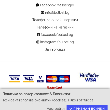
Facebook Messenger
info@bulbel.bg
Телефон за онлайн поръчки
Телефони на магазини
facebook/bulbel.bg
instagram/bulbel.bg
За търговци
Политика за поверителност & Бисквитки:
Този сайт използва бисквитки (cookies). Някои от тях са
© 2026 Бул-Бел ЕООД
задължителни за функционирането му, докато други ни
Всички права запазени
Настройки
ПРИЕМАМ ВСИЧКИ