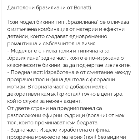
Дантелени бразилиани от Bonatti.
Този модел бикини тип „бразилиана“ се отличава
с изтънчена комбинация от материи и ефектни
детайли, които създават едновременно
романтична и съблазнителна визия.
- Моделът е с ниска талия и типичната за
„бразилиана“ задна част, която е по-изрязана от
класическите бикини, за да подчертае извивките.
- Предна част: Изработена е от съчетание между
прозрачен тюл и фина дантела с флорални
мотиви. В горната част е добавен малък
декоративен камък (кристал) точно в центъра,
който служи за нежен акцент.
От двете страни на предния панел са
разположени ефирни къдрици (волани) от мек
тюл, които преминават към бедрата.
- Задна част: Изцяло изработена от фина,
прозрачна мрежеста материя (тюл) без видими