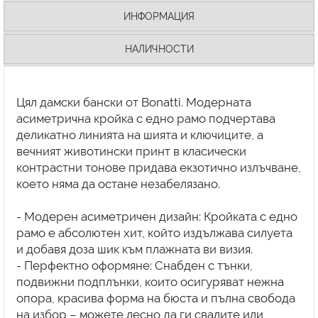
ИНФОРМАЦИЯ
НАЛИЧНОСТИ
Цял дамски бански от Bonatti. Модерната
асиметрична кройка с едно рамо подчертава
деликатно линията на шията и ключиците, а
вечният животински принт в класически
контрастни тонове придава екзотично излъчване,
което няма да остане незабелязано.
- Модерен асиметричен дизайн: Кройката с едно
рамо е абсолютен хит, който издължава силуета
и добавя доза шик към плажната ви визия.
- Перфектно оформяне: Снабден с тънки,
подвижни подплънки, които осигуряват нежна
опора, красива форма на бюста и пълна свобода
на избор – можете лесно да ги свалите или