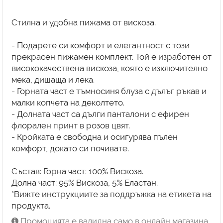
Стилна и удобна пижама от вискоза.
- Подарете си комфорт и елегантност с този
прекрасен пижамен комплект. Той е изработен от
висококачествена вискоза, която е изключително
мека, дишаща и лека.
- Горната част е тъмносиня блуза с дълъг ръкав и
малки копчета на деколтето.
- Долната част са дълги панталони с ефирен
флорален принт в розов цвят.
- Кройката е свободна и осигурява пълен
комфорт, докато си почивате.
Състав: Горна част: 100% Вискоза.
Долна част: 95% Вискоза, 5% Еластан.
*Вижте инструкциите за поддръжка на етикета на
продукта.
Промоцията е валидна само в онлайн магазина