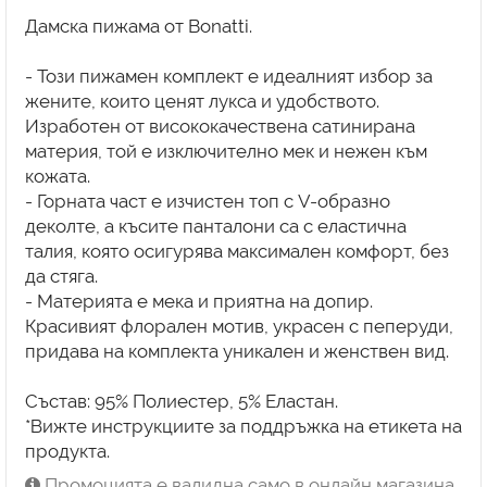
Дамска пижама от Bonatti.
- Този пижамен комплект е идеалният избор за
жените, които ценят лукса и удобството.
Изработен от висококачествена сатинирана
материя, той е изключително мек и нежен към
кожата.
- Горната част е изчистен топ с V-образно
деколте, а късите панталони са с еластична
талия, която осигурява максимален комфорт, без
да стяга.
- Материята е мека и приятна на допир.
Красивият флорален мотив, украсен с пеперуди,
придава на комплекта уникален и женствен вид.
Състав: 95% Полиестер, 5% Еластан.
*Вижте инструкциите за поддръжка на етикета на
продукта.
Промоцията е валидна само в онлайн магазина