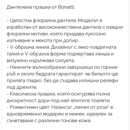
Дантелена прашка от Bonatti.
- Цялостна флорална дантела: Моделът е
изработен от висококачествена дантела с изящни
флорални мотиви, която придава луксозно
излъчване и мекота при допир.
- V-образна линия: Дизайнът с леко повдигната
талия и V-образна форма подчертава ханша и
визуално издължава силуета.
- Нежните вълнообразни завършеци по горния
ръб и около бедрата гарантират, че бельото ще
приляга гладко, без да създава излишни релефи
под дрехите.
- Класическа прашка, която осигурява пълна
дискретност дори под най-впитите тоалети.
- Романтичен цвят: Нюансът „пепел от рози“ е
едновременно модерен и нежен, идеален за
съчетаване с различни тонове кожа.