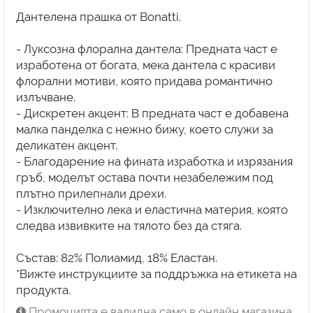
Дантелена прашка от Bonatti.
- Луксозна флорална дантела: Предната част е
изработена от богата, мека дантела с красиви
флорални мотиви, която придава романтично
излъчване.
- Дискретен акцент: В предната част е добавена
малка панделка с нежно бижу, което служи за
деликатен акцент.
- Благодарение на фината изработка и изрязания
гръб, моделът остава почти незабележим под
плътно прилепнали дрехи.
- Изключително лека и еластична материя, която
следва извивките на тялото без да стяга.
Състав: 82% Полиамид, 18% Еластан.
*Вижте инструкциите за поддръжка на етикета на
продукта.
Промоцията е валидна само в онлайн магазина