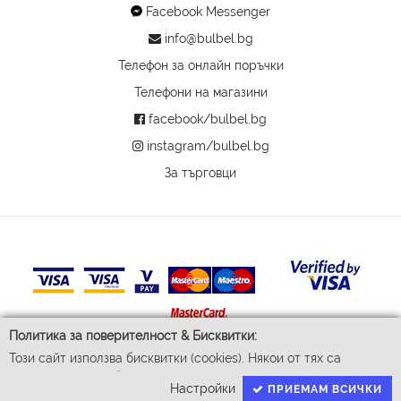
Facebook Messenger
info@bulbel.bg
Телефон за онлайн поръчки
Телефони на магазини
facebook/bulbel.bg
instagram/bulbel.bg
За търговци
Политика за поверителност & Бисквитки:
Този сайт използва бисквитки (cookies). Някои от тях са
© 2026 Бул-Бел ЕООД
задължителни за функционирането му, докато други ни
Всички права запазени
Настройки
ПРИЕМАМ ВСИЧКИ
помагат да подобрим Вашето преживяване. За да доставим