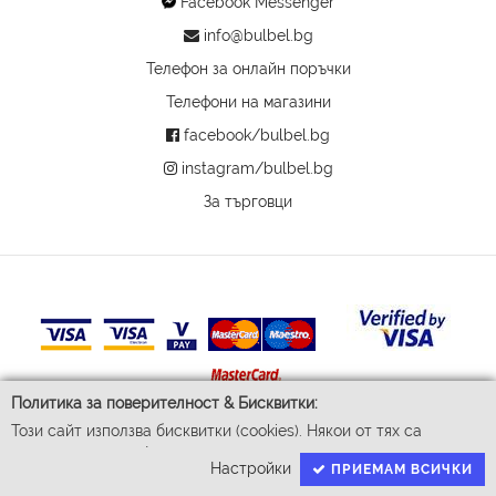
Facebook Messenger
info@bulbel.bg
Телефон за онлайн поръчки
Телефони на магазини
facebook/bulbel.bg
instagram/bulbel.bg
За търговци
Политика за поверителност & Бисквитки:
Този сайт използва бисквитки (cookies). Някои от тях са
© 2026 Бул-Бел ЕООД
задължителни за функционирането му, докато други ни
Всички права запазени
Настройки
ПРИЕМАМ ВСИЧКИ
помагат да подобрим Вашето преживяване. За да доставим