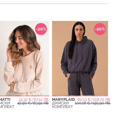
-20%
-20%
NATTI
34.32 €/67.12 ЛВ.
MARYPLAID
80.13 €/156.72 ЛВ.
МСКИ
42.90 €/83.91 ЛВ.
ДАМСКИ
100.16 €/195.90 ЛВ.
МПЛЕКТ
КОМПЛЕКТ