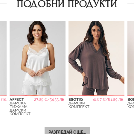
ПОДОБНИ ПРОДУКТИ
 ЛВ.
AFFECT
27.89 €/54.55 ЛВ.
ESOTIQ
41.87 €/81.89 ЛВ.
BO
ДАМСКА
ДАМСКИ
ДА
ПИЖАМА
КОМПЛЕКТ
КО
ДАМСКИ
КОМПЛЕКТ
РАЗГЛЕДАЙ ОЩЕ...