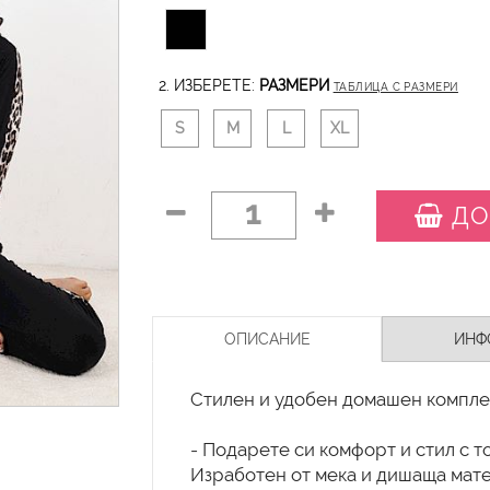
2. ИЗБЕРЕТЕ:
РАЗМЕРИ
ТАБЛИЦА С РАЗМЕРИ
S
M
L
XL
1
ДО
ОПИСАНИЕ
ИНФ
Стилен и удобен домашен комплек
- Подарете си комфорт и стил с 
Изработен от мека и дишаща матер