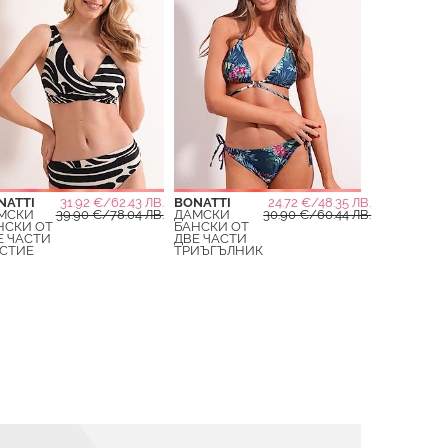
NATTI
31.92 €/62.43 ЛВ.
BONATTI
24.72 €/48.35 ЛВ.
МСКИ
39.90 €/78.04 ЛВ.
ДАМСКИ
30.90 €/60.44 ЛВ.
НСКИ ОТ
БАНСКИ ОТ
Е ЧАСТИ
ДВЕ ЧАСТИ
СТИЕ
ТРИЪГЪЛНИК