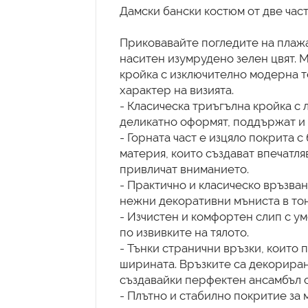
Дамски бански костюм от две част
Приковавайте погледите на плажа
наситен изумрудено зелен цвят. 
кройка с изключително модерна т
характер на визията.
- Класическа триъгълна кройка с 
деликатно оформят, поддържат и 
- Горната част е изцяло покрита с
материя, които създават впечатл
привличат вниманието.
- Практично и класическо връзван
нежни декоративни мъниста в тон
- Изчистен и комфортен слип с ум
по извивките на тялото.
- Тънки странични връзки, които 
ширината. Връзките са декориран
създавайки перфектен ансамбъл с 
- Плътно и стабилно покритие за