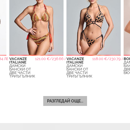
84 ЛВ.
VACANZE
121.00 €/236.66 ЛВ.
VACANZE
118.00 €/230.79 ЛВ.
BO
ITALIANE
ITALIANE
ДА
ДАМСКИ
ДАМСКИ
БА
БАНСКИ ОТ
БАНСКИ ОТ
ДВ
ДВЕ ЧАСТИ
ДВЕ ЧАСТИ
БЮ
ТРИЪГЪЛНИК
ТРИЪГЪЛНИК
РАЗГЛЕДАЙ ОЩЕ...