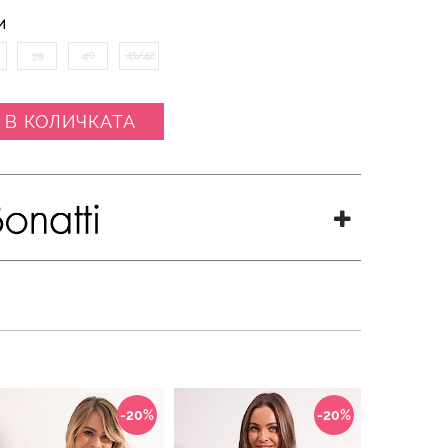
И
39
40
41/42
 В КОЛИЧКАТА
-20%
-20%