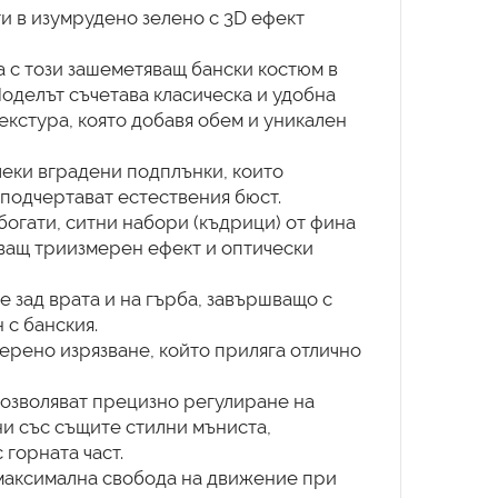
и в изумрудено зелено с 3D ефект
 с този зашеметяващ бански костюм в
Моделът съчетава класическа и удобна
екстура, която добавя обем и уникален
леки вградени подплънки, които
подчертават естествения бюст.
 богати, ситни набори (къдрици) от фина
яващ триизмерен ефект и оптически
е зад врата и на гърба, завършващо с
 с банския.
ерено изрязване, който приляга отлично
позволяват прецизно регулиране на
и със същите стилни мъниста,
горната част.
 максимална свобода на движение при