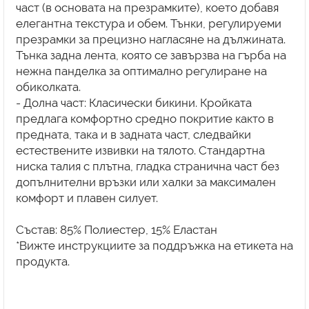
част (в основата на презрамките), което добавя
елегантна текстура и обем. Тънки, регулируеми
презрамки за прецизно нагласяне на дължината.
Тънка задна лента, която се завързва на гърба на
нежна панделка за оптимално регулиране на
обиколката.
- Долна част: Класически бикини. Кройката
предлага комфортно средно покритие както в
предната, така и в задната част, следвайки
естествените извивки на тялото. Стандартна
ниска талия с плътна, гладка странична част без
допълнителни връзки или халки за максимален
комфорт и плавен силует.
Състав: 85% Полиестер, 15% Еластан
*Вижте инструкциите за поддръжка на етикета на
продукта.