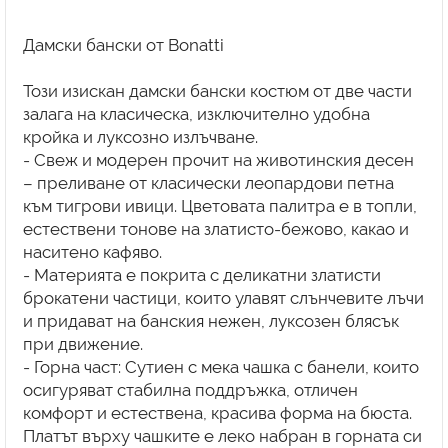
Дамски бански от Bonatti
Този изискан дамски бански костюм от две части
залага на класическа, изключително удобна
кройка и луксозно излъчване.
- Свеж и модерен прочит на животинския десен
– преливане от класически леопардови петна
към тигрови ивици. Цветовата палитра е в топли,
естествени тонове на златисто-бежово, какао и
наситено кафяво.
- Материята е покрита с деликатни златисти
брокатени частици, които улавят слънчевите лъчи
и придават на банския нежен, луксозен блясък
при движение.
- Горна част: Сутиен с мека чашка с банели, които
осигуряват стабилна поддръжка, отличен
комфорт и естествена, красива форма на бюста.
Платът върху чашките е леко набран в горната си