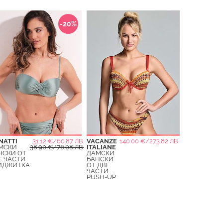
-20%
NATTI
31.12 €/60.87 ЛВ.
VACANZE
140.00 €/273.82 ЛВ.
МСКИ
38.90 €/76.08 ЛВ.
ITALIANE
НСКИ ОТ
ДАМСКИ
Е ЧАСТИ
БАНСКИ
ИДЖИТКА
ОТ ДВЕ
ЧАСТИ
PUSH-UP