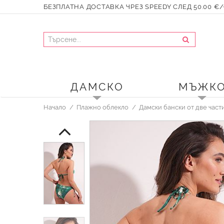
БЕЗПЛАТНА ДОСТАВКА ЧРЕЗ SPEEDY СЛЕД 50.00 €/9
ДАМСКО
МЪЖК
Начало
Плажно облекло
Дамски бански от две част