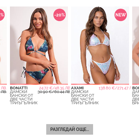
0%
-20%
NEW
 ЛВ.
BONATTI
24.72 €/48.35 ЛВ.
AXAMI
138.80 €/271.47 ЛВ.
BO
 ЛВ.
ДАМСКИ
30.90 €/60.44 ЛВ.
ДАМСКИ
ДА
БАНСКИ ОТ
БАНСКИ ОТ
БА
ДВЕ ЧАСТИ
ДВЕ ЧАСТИ
ДВ
ТРИЪГЪЛНИК
ТРИЪГЪЛНИК
БР
РАЗГЛЕДАЙ ОЩЕ...