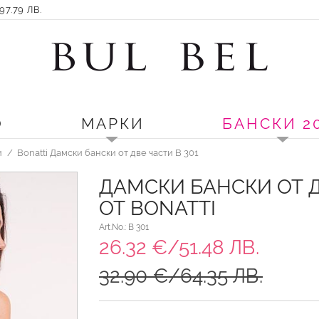
7.79 ЛВ.
О
МАРКИ
БАНСКИ 2
и
Bonatti Дамски бански от две части B 301
ДАМСКИ БАНСКИ ОТ 
ОТ BONATTI
Art.No.: B 301
26.32 €/51.48 ЛВ.
32.90 €/64.35 ЛВ.