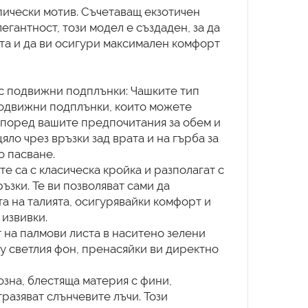
пически мотив. Съчетаващ екзотичен
егантност, този модел е създаден, за да
та и да ви осигури максимален комфорт
с подвижни подплънки: Чашките тип
 подвижни подплънки, които можете
според вашите предпочитания за обем и
яло чрез връзки зад врата и на гърба за
 пасване.
те са с класическа кройка и разполагат с
ъзки. Те ви позволяват сами да
а на талията, осигурявайки комфорт и
извивки.
т на палмови листа в наситено зелени
у светлия фон, пренасяйки ви директно
созна, блестяща материя с фини,
тразяват слънчевите лъчи. Този