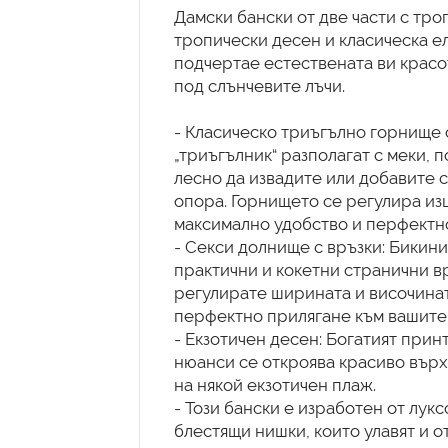
Дамски бански от две части с тро
тропически десен и класическа ел
подчертае естествената ви красо
под слънчевите лъчи.
- Класическо триъгълно горнище 
„триъгълник“ разполагат с меки,
лесно да извадите или добавите 
опора. Горнището се регулира изц
максимално удобство и перфектно
- Секси долнище с връзки: Бикини
практични и кокетни странични вр
регулирате ширината и височинат
перфектно прилягане към вашите 
- Екзотичен десен: Богатият прин
нюанси се откроява красиво върх
на някой екзотичен плаж.
- Този бански е изработен от лук
блестящи нишки, които улавят и о