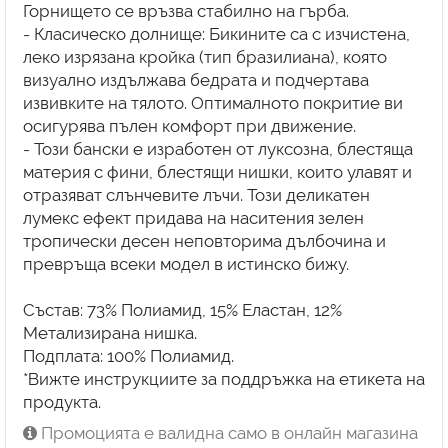
Горнището се връзва стабилно на гърба.
- Класическо долнище: Бикините са с изчистена,
леко изрязана кройка (тип бразилиана), която
визуално издължава бедрата и подчертава
извивките на тялото. Оптималното покритие ви
осигурява пълен комфорт при движение.
- Този бански е изработен от луксозна, блестяща
материя с фини, блестящи нишки, които улавят и
отразяват слънчевите лъчи. Този деликатен
лумекс ефект придава на наситения зелен
тропически десен неповторима дълбочина и
превръща всеки модел в истинско бижу.
Състав: 73% Полиамид, 15% Еластан, 12%
Метализирана нишка.
Подплата: 100% Полиамид.
*Вижте инструкциите за поддръжка на етикета на
продукта.
Промоцията е валидна само в онлайн магазина