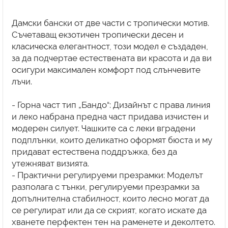
Дамски бански от две части с тропически мотив.
Съчетаващ екзотичен тропически десен и
класическа елегантност, този модел е създаден,
за да подчертае естествената ви красота и да ви
осигури максимален комфорт под слънчевите
лъчи.
- Горна част тип „Бандо“: Дизайнът с права линия
и леко набрана предна част придава изчистен и
модерен силует. Чашките са с леки вградени
подплънки, които деликатно оформят бюста и му
придават естествена поддръжка, без да
утежняват визията.
- Практични регулируеми презрамки: Моделът
разполага с тънки, регулируеми презрамки за
допълнителна стабилност, които лесно могат да
се регулират или да се скрият, когато искате да
хванете перфектен тен на раменете и деколтето.