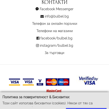
КОНТАКТИ
Facebook Messenger
info@bulbel.bg
Телефон за онлайн поръчки
Телефони на магазини
facebook/bulbel.bg
instagram/bulbel.bg
За търговци
Политика за поверителност & Бисквитки:
Този сайт използва бисквитки (cookies). Някои от тях са
© 2026 Бул-Бел ЕООД
задължителни за функционирането му, докато други ни
Всички права запазени