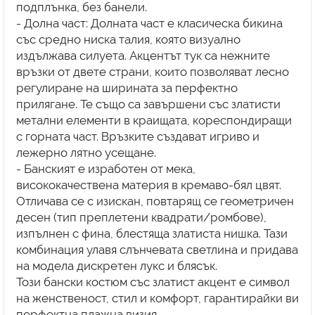
подплънка, без банели.
- Долна част: Долната част е класическа бикина
със средно ниска талия, която визуално
издължава силуета. Акцентът тук са нежните
връзки от двете страни, които позволяват лесно
регулиране на ширината за перфектно
прилягане. Те също са завършени със златисти
метални елементи в краищата, кореспондиращи
с горната част. Връзките създават игриво и
лежерно лятно усещане.
- Банският е изработен от мека,
висококачествена материя в кремаво-бял цвят.
Отличава се с изискан, повтарящ се геометричен
десен (тип преплетени квадрати/ромбове),
изпълнен с фина, блестяща златиста нишка. Тази
комбинация улавя слънчевата светлина и придава
на модела дискретен лукс и блясък.
Този бански костюм със златист акцент е символ
на женственост, стил и комфорт, гарантирайки ви
перфектна плажна визия.