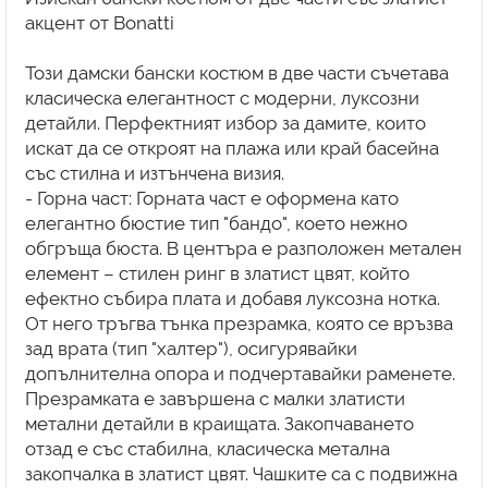
акцент от Bonatti
Този дамски бански костюм в две части съчетава
класическа елегантност с модерни, луксозни
детайли. Перфектният избор за дамите, които
искат да се откроят на плажа или край басейна
със стилна и изтънчена визия.
- Горна част: Горната част е оформена като
елегантно бюстие тип "бандо", което нежно
обгръща бюста. В центъра е разположен метален
елемент – стилен ринг в златист цвят, който
ефектно събира плата и добавя луксозна нотка.
От него тръгва тънка презрамка, която се връзва
зад врата (тип "халтер"), осигурявайки
допълнителна опора и подчертавайки раменете.
Презрамката е завършена с малки златисти
метални детайли в краищата. Закопчаването
отзад е със стабилна, класическа метална
закопчалка в златист цвят. Чашките са с подвижна