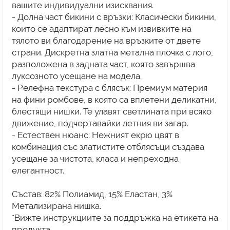
вашите индивидуални изисквания.
- Долна част бикини с връзки: Класически бикини,
които се адаптират лесно към извивките на
тялото ви благодарение на връзките от двете
страни. Дискретна златна метална плочка с лого,
разположена в задната част, която завършва
луксозното усещане на модела.
- Релефна текстура с блясък: Премиум материя
на фини ромбове, в която са вплетени деликатни,
блестящи нишки. Те улавят светлината при всяко
движение, подчертавайки летния ви загар.
- Естествен нюанс: Нежният екрю цвят в
комбинация със златистите отблясъци създава
усещане за чистота, класа и непреходна
елегантност.
Състав: 82% Полиамид, 15% Еластан, 3%
Метализирана нишка.
*Вижте инструкциите за поддръжка на етикета на
продукта.