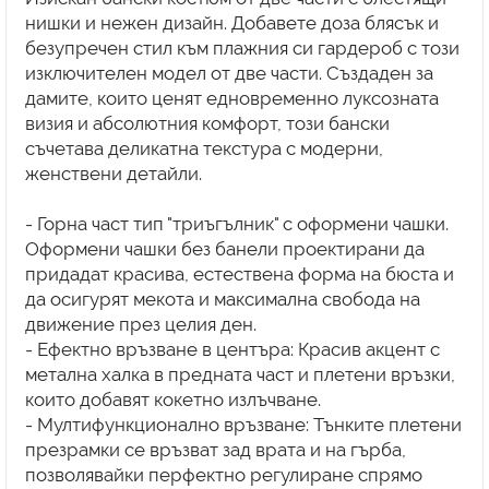
нишки и нежен дизайн. Добавете доза блясък и
безупречен стил към плажния си гардероб с този
изключителен модел от две части. Създаден за
дамите, които ценят едновременно луксозната
визия и абсолютния комфорт, този бански
съчетава деликатна текстура с модерни,
женствени детайли.
- Горна част тип "триъгълник" с оформени чашки.
Оформени чашки без банели проектирани да
придадат красива, естествена форма на бюста и
да осигурят мекота и максимална свобода на
движение през целия ден.
- Ефектно връзване в центъра: Красив акцент с
метална халка в предната част и плетени връзки,
които добавят кокетно излъчване.
- Мултифункционално връзване: Тънките плетени
презрамки се връзват зад врата и на гърба,
позволявайки перфектно регулиране спрямо