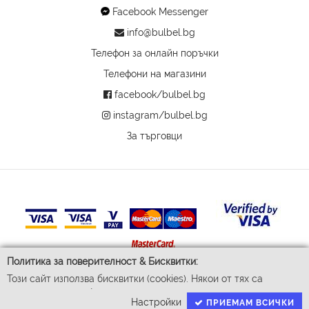
Facebook Messenger
info@bulbel.bg
Телефон за онлайн поръчки
Телефони на магазини
facebook/bulbel.bg
instagram/bulbel.bg
За търговци
Политика за поверителност & Бисквитки:
Този сайт използва бисквитки (cookies). Някои от тях са
© 2026 Бул-Бел ЕООД
задължителни за функционирането му, докато други ни
Всички права запазени
Настройки
ПРИЕМАМ ВСИЧКИ
помагат да подобрим Вашето преживяване. За да доставим