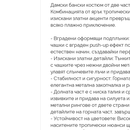
Дамски бански костюм от две част
Комбинацията от ярък тропически
изискани златни акценти превръщ
всяко плажно приключение.
- Вградени оформящи подплънки:
чашки с вграден push-up ефект п
естествен начин, създавайки пер
- Изискани златни детайли: Тънк
с чашките чрез нежни двойни мета
улавят слънчевите лъчи и придава
- Стабилност и сигурност: Горната
елегантна метална закопчалка и р
- Долната част е с ниска талия и 
извивките и придава на силуета 
метални рингове от двете страни
детайлите на горната част, завър
- Устойчивост на цветовете: Висо
наситените тропически нюанси ще