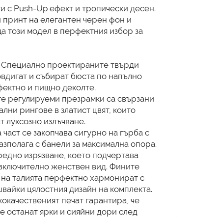
и с Push-Up ефект и тропически десен.
 принт на елегантен черен фон и
а този модел в перфектния избор за
 Специално проектираните твърди
овдигат и събират бюста по напълно
фектно и пищно деколте.
ите регулируеми презрамки са свързани
лни рингове в златист цвят, които
т луксозно излъчване.
 част се закопчава сигурно на гърба с
азполага с банели за максимална опора.
средно изрязване, което подчертава
изключително женствен вид. Фините
 на талията перфектно хармонират с
швайки цялостния дизайн на комплекта.
кокачественият печат гарантира, че
 останат ярки и сияйни дори след