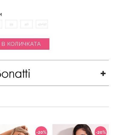
И
39
40
41/42
 В КОЛИЧКАТА
-20%
-20%