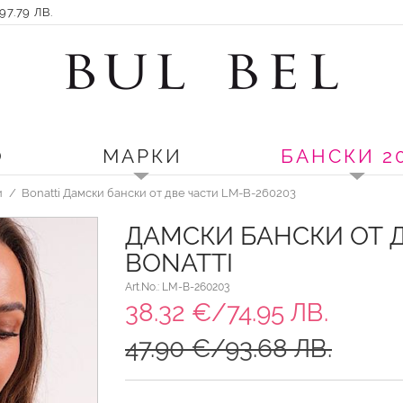
7.79 ЛВ.
О
МАРКИ
БАНСКИ 2
и
Bonatti Дамски бански от две части LM-B-260203
ДАМСКИ БАНСКИ ОТ Д
BONATTI
Art.No.: LM-B-260203
38.32 €/74.95 ЛВ.
47.90 €/93.68 ЛВ.