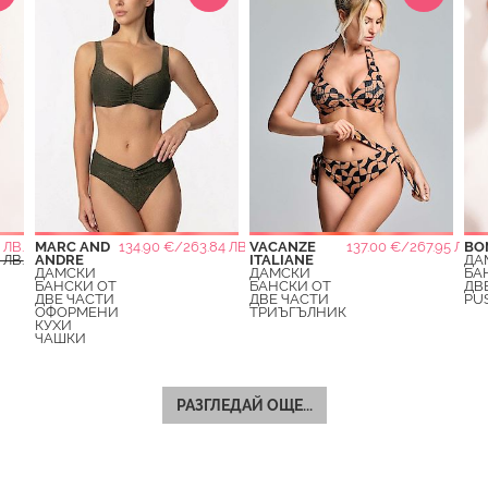
 ЛВ.
MARC AND
134.90 €/263.84 ЛВ.
VACANZE
137.00 €/267.95 ЛВ.
BO
 ЛВ.
ANDRE
ITALIANE
ДА
ДАМСКИ
ДАМСКИ
БА
БАНСКИ ОТ
БАНСКИ ОТ
ДВ
ДВЕ ЧАСТИ
ДВЕ ЧАСТИ
PU
ОФОРМЕНИ
ТРИЪГЪЛНИК
КУХИ
ЧАШКИ
РАЗГЛЕДАЙ ОЩЕ...