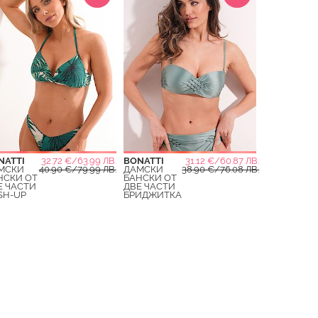
NATTI
32.72 €/63.99 ЛВ.
BONATTI
31.12 €/60.87 ЛВ.
МСКИ
40.90 €/79.99 ЛВ.
ДАМСКИ
38.90 €/76.08 ЛВ.
НСКИ ОТ
БАНСКИ ОТ
Е ЧАСТИ
ДВЕ ЧАСТИ
SH-UP
БРИДЖИТКА