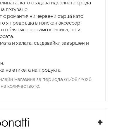
тлината, като създава идеалната среда
на пътуване.
ят с романтични червени сърца като
ето я превръща в изискан аксесоар.
н отблясък е не само красива, но и
осата.
мата и халата, създавайки завършен и
н.
нлайн магазина за периода 01/08/2026
на количеството.