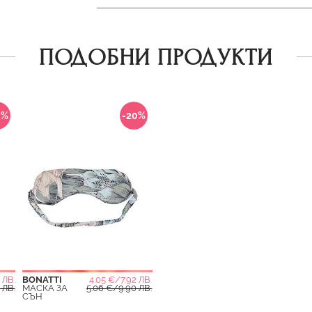
ПОДОБНИ ПРОДУКТИ
0%
-20%
 ЛВ.
BONATTI
4.05 €/7.92 ЛВ.
 ЛВ.
МАСКА ЗА
5.06 €/9.90 ЛВ.
СЪН