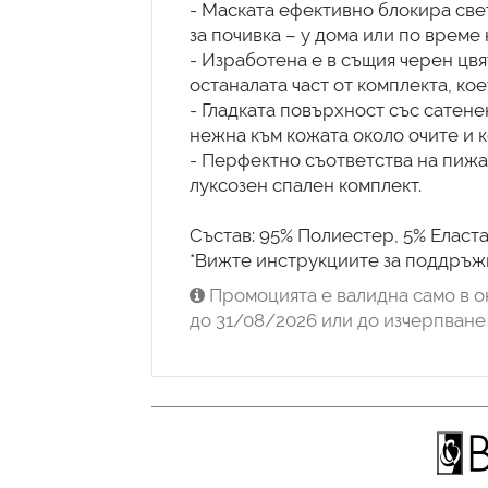
- Маската ефективно блокира све
за почивка – у дома или по време 
- Изработена е в същия черен цв
останалата част от комплекта, ко
- Гладката повърхност със сатене
нежна към кожата около очите и к
- Перфектно съответства на пижа
луксозен спален комплект.
Състав: 95% Полиестер, 5% Еласта
Промоцията е валидна само в о
до 31/08/2026 или до изчерпване 