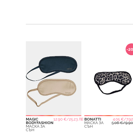
-2
MAGIC
12.90 €/25.23 ЛВ.
BONATTI
4.05 €/7.92
BODYFASHION
МАСКА ЗА
5.06 €/9.90
МАСКА ЗА
СЪН
СЪН