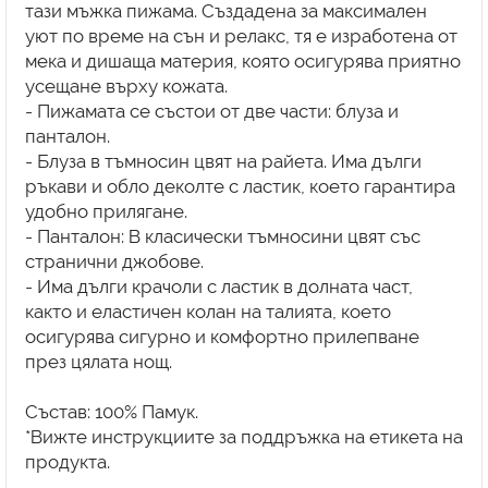
тази мъжка пижама. Създадена за максимален
уют по време на сън и релакс, тя е изработена от
мека и дишаща материя, която осигурява приятно
усещане върху кожата.
- Пижамата се състои от две части: блуза и
панталон.
- Блуза в тъмносин цвят на райета. Има дълги
ръкави и обло деколте с ластик, което гарантира
удобно прилягане.
- Панталон: В класически тъмносини цвят със
странични джобове.
- Има дълги крачоли с ластик в долната част,
както и еластичен колан на талията, което
осигурява сигурно и комфортно прилепване
през цялата нощ.
Състав: 100% Памук.
*Вижте инструкциите за поддръжка на етикета на
продукта.