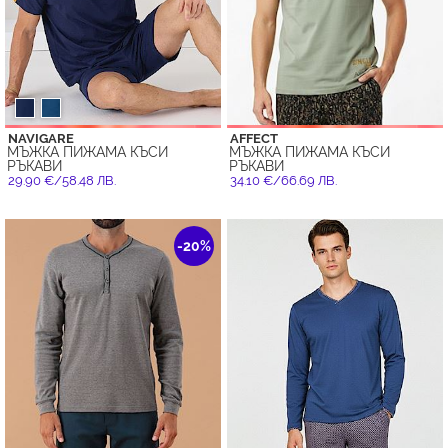
NAVIGARE
AFFECT
МЪЖКА ПИЖАМА КЪСИ
МЪЖКА ПИЖАМА КЪСИ
РЪКАВИ
РЪКАВИ
29.90 €/58.48 ЛВ.
34.10 €/66.69 ЛВ.
-20%