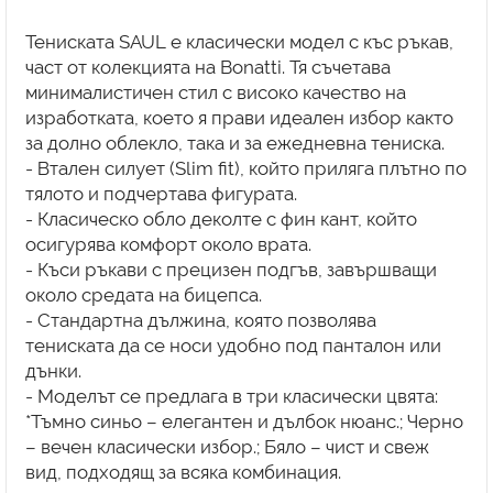
Тениската SAUL е класически модел с къс ръкав,
част от колекцията на Bonatti. Тя съчетава
минималистичен стил с високо качество на
изработката, което я прави идеален избор както
за долно облекло, така и за ежедневна тениска.
- Втален силует (Slim fit), който приляга плътно по
тялото и подчертава фигурата.
- Класическо обло деколте с фин кант, който
осигурява комфорт около врата.
- Къси ръкави с прецизен подгъв, завършващи
около средата на бицепса.
- Стандартна дължина, която позволява
тениската да се носи удобно под панталон или
дънки.
- Моделът се предлага в три класически цвята:
*Тъмно синьо – елегантен и дълбок нюанс.; Черно
– вечен класически избор.; Бяло – чист и свеж
вид, подходящ за всяка комбинация.