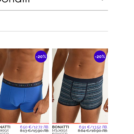
-20%
-20%
NATTI
6.50 €/12.72 ЛВ.
BONATTI
6.91 €/13.52 ЛВ.
ЖКИ
8.13 €/15.90 ЛВ.
МЪЖКИ
8.64 €/16.90 ЛВ.