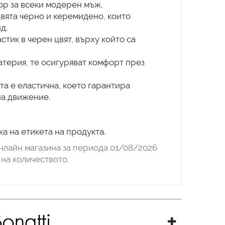
ор за всеки модерен мъж.
цвята черно и керемидено, които
д.
стик в черен цвят, върху който са
атерия, те осигуряват комфорт през
ята е еластична, което гарантира
на движение.
а на етикета на продукта.
нлайн магазина за периода 01/08/2026
на количеството.