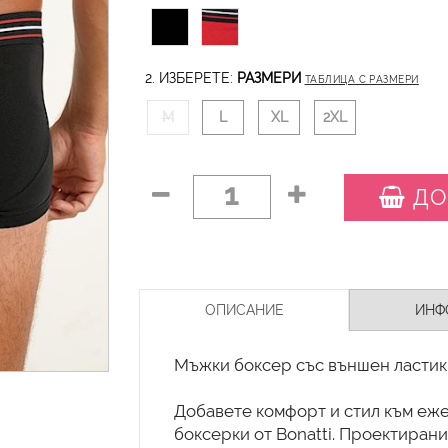
2. ИЗБЕРЕТЕ:
РАЗМЕРИ
ТАБЛИЦА С РАЗМЕРИ
M
L
XL
2XL
1
ДО
ОПИСАНИЕ
ИНФ
Мъжки боксер със външен ластик 
Добавете комфорт и стил към еже
боксерки от Bonatti. Проектиран