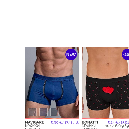
NEW
-2
NAVIGARE
8.90 €/17.41 ЛВ.
BONATTI
8.14 €/15.91
МЪЖКИ
МЪЖКИ
10.17 €/19.89