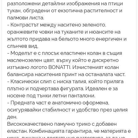
разположени детайлни изображения на птици
тукан, обградени от екзотична растителност и
палмови листа.
- Контрастът между наситено зеленото,
оранжевите човки на туканите и нюансите на
жълтото придава на бельото много енергичен и
слънчев вид.
- Моделът е с плосък еластичен колан в същия
масленозелен цвят, върху който е дискретно
изтъкано логото BONATTI. Изчистеният колан
балансира наситения принт на останалата част.
- Класически слип с ниска талия, който приляга
плътно и подчертава фигурата. Идеален е за
носене под тънки летни панталони.
- Предната част е анатомично оформена,
осигурявайки стабилност и удобство през целия
ден.
Висококачествено памучно трико с добавен
еластан. Комбинацията гарантира, че материята е