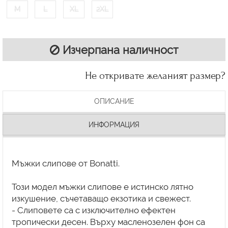
M
L
XL
2XL
Изчерпана наличност
Не откривате желаният размер?
ОПИСАНИЕ
ИНФОРМАЦИЯ
Мъжки слипове от Bonatti.
Този модел мъжки слипове е истинско лятно
изкушение, съчетаващо екзотика и свежест.
- Слиповете са с изключително ефектен
тропически десен. Върху масленозелен фон са