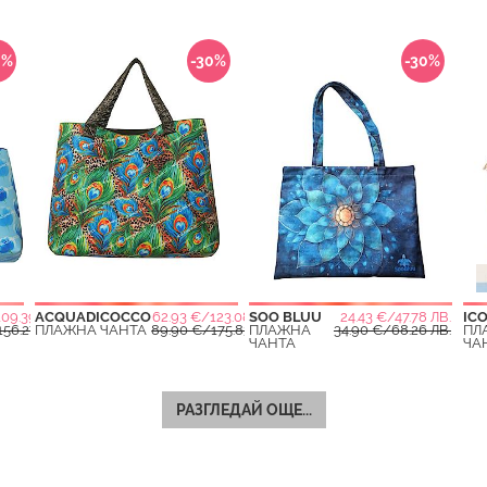
0%
-30%
-30%
09.39 ЛВ.
ACQUADICOCCO
62.93 €/123.08 ЛВ.
SOO BLUU
24.43 €/47.78 ЛВ.
IC
56.27 ЛВ.
ПЛАЖНА ЧАНТА
89.90 €/175.83 ЛВ.
ПЛАЖНА
34.90 €/68.26 ЛВ.
ПЛ
ЧАНТА
ЧА
РАЗГЛЕДАЙ ОЩЕ...