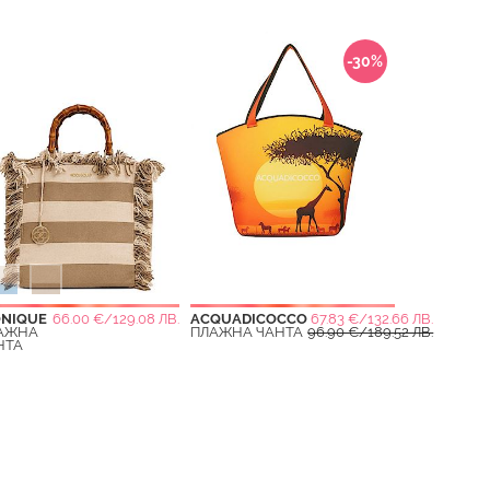
-30%
ONIQUE
66.00 €/129.08 ЛВ.
ACQUADICOCCO
67.83 €/132.66 ЛВ.
АЖНА
ПЛАЖНА ЧАНТА
96.90 €/189.52 ЛВ.
НТА