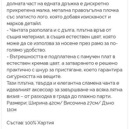
долната част на едната дръжка е дискретно
прикрепена малка, метална правоъгълна плочка
със златисто лого, която добавя изисканост и
марков детайл.
- Чантата разполага и с дълга, плътна връв от
същия материал, в същия естествен цвят, която
може да се използва за носене през рамо за по-
голямо удобство.
- Вътрешността е подплатена с памучен плат в
естествен кремав цвят, а затварянето е решено
практично с шнур за пристягане, което гарантира
сигурността на вещите.
Тази плътна, твърда и елегантна сламена чанта е
идеалният аксесоар за завършване на всяка лятна
визия – от разходка в града до плажно парти.
Размери: Ширина 42см/ Височина 27см/ Дъно
11см