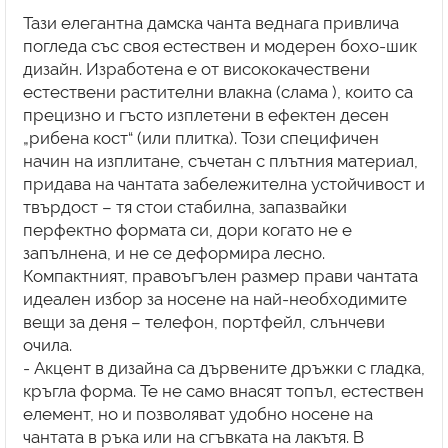
Тази елегантна дамска чанта веднага привлича
погледа със своя естествен и модерен бохо-шик
дизайн. Изработена е от висококачествени
естествени растителни влакна (слама ), които са
прецизно и гъсто изплетени в ефектен десен
„рибена кост“ (или плитка). Този специфичен
начин на изплитане, съчетан с плътния материал,
придава на чантата забележителна устойчивост и
твърдост – тя стои стабилна, запазвайки
перфектно формата си, дори когато не е
запълнена, и не се деформира лесно.
Компактният, правоъгълен размер прави чантата
идеален избор за носене на най-необходимите
вещи за деня – телефон, портфейл, слънчеви
очила.
- Акцент в дизайна са дървените дръжки с гладка,
кръгла форма. Те не само внасят топъл, естествен
елемент, но и позволяват удобно носене на
чантата в ръка или на сгъвката на лакътя. В