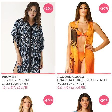
-20%
-30%
PROMISE
ACQUADICOCCO
ПЛАЖНА РОКЛЯ
ПЛАЖНА РОКЛЯ БЕЗ РЪКАВИ
45.90 €/89.77 ЛВ.
89.90 €/175.83 ЛВ.
36.72 €/71.82 ЛВ.
62.93 €/123.08 ЛВ.
-30%
-30%