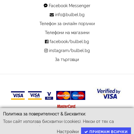
Facebook Messenger
info@bulbel.bg
Телефон за онлайн поръчки
Телефони на магазини
facebook/bulbel.bg
instagram/bulbel.bg
За търговци
Политика за поверителност & Бисквитки:
Този сайт използва бисквитки (cookies). Някои от тях са
© 2026 Бул-Бел ЕООД
задължителни за функционирането му, докато други ни
Всички права запазени
Настройки
ПРИЕМАМ ВСИЧКИ
помагат да подобрим Вашето преживяване. За да доставим