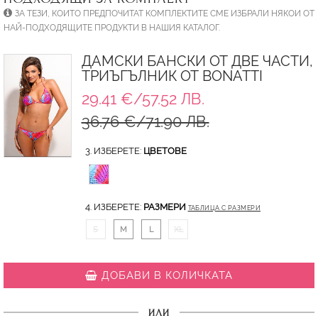
ЗА ТЕЗИ, КОИТО ПРЕДПОЧИТАТ КОМПЛЕКТИТЕ СМЕ ИЗБРАЛИ НЯКОИ ОТ
НАЙ-ПОДХОДЯЩИТЕ ПРОДУКТИ В НАШИЯ КАТАЛОГ.
ДАМСКИ БАНСКИ ОТ ДВЕ ЧАСТИ,
ТРИЪГЪЛНИК ОТ BONATTI
29.41 €/57.52 ЛВ.
36.76 €/71.90 ЛВ.
3. ИЗБЕРЕТЕ:
ЦВЕТОВЕ
4. ИЗБЕРЕТЕ:
РАЗМЕРИ
ТАБЛИЦА С РАЗМЕРИ
S
M
L
XL
ДОБАВИ В КОЛИЧКАТА
ИЛИ