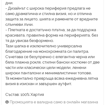
дни.
- Дизайнът с широка периферия предлага не
само драматична и стилна визия, но и отлична
защита за лицето, шията и раменете от вредните
слънчеви лъчи.
- Плетката е достатъчно плътна, за да поддържа
красивата, правилна форма на периферията, без
тя да увисва безформено.
Тази шапка е изключително универсална
благодарение на монохромната си палитра.
Съчетава се безупречно с елегантна черна или
бяла плажна рокля, стилни бански костюми от две
части или класически цели модели, ленени
широки панталони и минималистични топове.
Тя моментално превръща всяка ежедневна лятна
визия в изискан и завършен аутфит.
Състав: 100% Хартия
Промоцията е валидна само в онлайн магазина