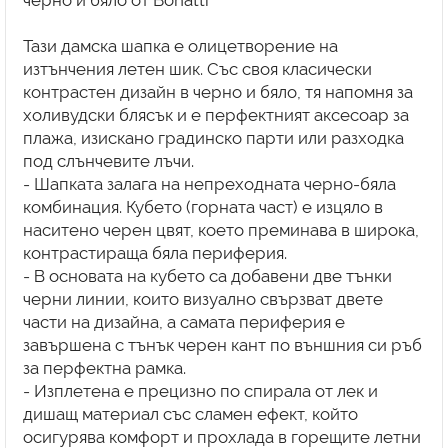
черно и бяло от Bonatti
Тази дамска шапка е олицетворение на
изтънчения летен шик. Със своя класически
контрастен дизайн в черно и бяло, тя напомня за
холивудски блясък и е перфектният аксесоар за
плажа, изискано градинско парти или разходка
под слънчевите лъчи.
- Шапката залага на непреходната черно-бяла
комбинация. Кубето (горната част) е изцяло в
наситено черен цвят, което преминава в широка,
контрастираща бяла периферия.
- В основата на кубето са добавени две тънки
черни линии, които визуално свързват двете
части на дизайна, а самата периферия е
завършена с тънък черен кант по външния си ръб
за перфектна рамка.
- Изплетена е прецизно по спирала от лек и
дишащ материал със сламен ефект, който
осигурява комфорт и прохлада в горещите летни