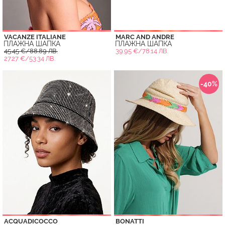
VACANZE ITALIANE
MARC AND ANDRE
ПЛАЖНА ШАПКА
ПЛАЖНА ШАПКА
45.45 €/88.89 ЛВ.
39.95 €/78.14 ЛВ.
27.27 €/53.34 ЛВ.
-40%
ACQUADICOCCO
BONATTI