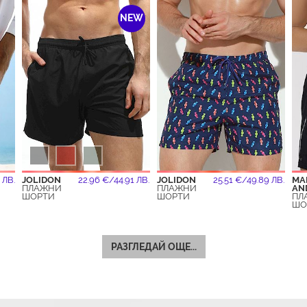
NEW
 ЛВ.
JOLIDON
22.96 €/44.91 ЛВ.
JOLIDON
25.51 €/49.89 ЛВ.
MA
ПЛАЖНИ
ПЛАЖНИ
AN
ШОРТИ
ШОРТИ
ПЛ
ШО
РАЗГЛЕДАЙ ОЩЕ...