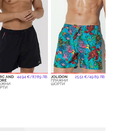
RC AND
44.94 €/87.89 ЛВ.
JOLIDON
25.51 €/49.89 ЛВ.
DRE
ПЛАЖНИ
АЖНИ
ШОРТИ
РТИ