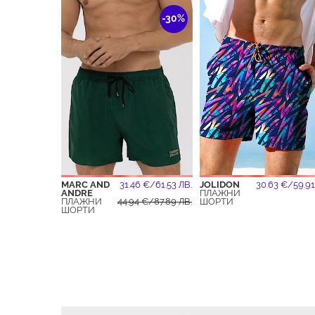
-30%
MARC AND
31.46 €/61.53 ЛВ.
JOLIDON
30.63 €/59.91
ANDRE
ПЛАЖНИ
ПЛАЖНИ
44.94 €/87.89 ЛВ.
ШОРТИ
ШОРТИ