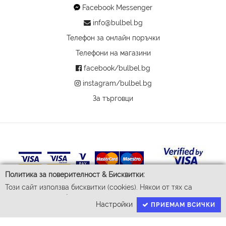
Facebook Messenger
info@bulbel.bg
Телефон за онлайн поръчки
Телефони на магазини
facebook/bulbel.bg
instagram/bulbel.bg
За търговци
Политика за поверителност & Бисквитки:
Този сайт използва бисквитки (cookies). Някои от тях са
задължителни за функционирането му, докато други ни
Настройки
ПРИЕМАМ ВСИЧКИ
© 2026 Бул-Бел ЕООД
помагат да подобрим Вашето преживяване. За да доставим
Всички права запазени
успешно Вашите покупки ние събираме и обработваме