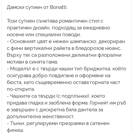
Дамски сутиен от Bonatti.
Този сутиен съчетава романтичен стил с
практичен дизайн, подходящ за ежедневно
носене или специални поводи.
- Основният цвят е нежен шампанско, декориран
с фини вертикални райета в бледорозов нюанс.
Върху тях са разположени деликатни флорални
мотиви в синята гама.
- Моделът е с твърди чашки тип бриджитка, който
осигурява добро повдигане и оформяне на
бюста, като същевременно оставя горната част
по-открита.
- Чашките са твърди (с подплънки), което
придава гладка и заоблена форма. Горният им ръб
е завършен с дискретна бяла дантела за
допълнителна женственост.
- Тънки, регулируеми презрамки в сатенен
финиш.