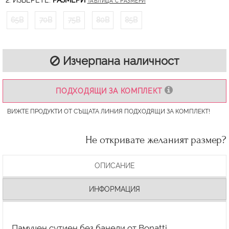
2. ИЗБЕРЕТЕ:
РАЗМЕРИ
ТАБЛИЦА С РАЗМЕРИ
65B
70B
75B
80B
85B
Изчерпана наличност
ПОДХОДЯЩИ ЗА КОМПЛЕКТ
ВИЖТЕ ПРОДУКТИ ОТ СЪЩАТА ЛИНИЯ ПОДХОДЯЩИ ЗА КОМПЛЕКТ!
Не откривате желаният размер?
ОПИСАНИЕ
ИНФОРМАЦИЯ
Памучен сутиен без банели от Bonatti.