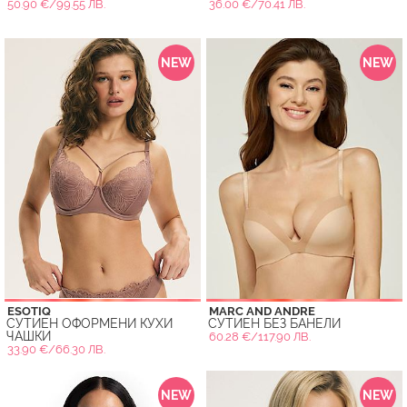
50.90 €/99.55 ЛВ.
36.00 €/70.41 ЛВ.
NEW
NEW
ESOTIQ
MARC AND ANDRE
СУТИЕН ОФОРМЕНИ КУХИ
СУТИЕН БЕЗ БАНЕЛИ
ЧАШКИ
60.28 €/117.90 ЛВ.
33.90 €/66.30 ЛВ.
NEW
NEW