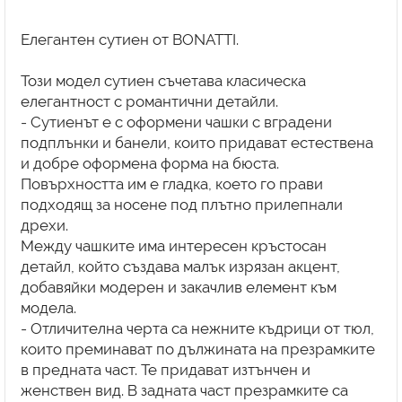
Елегантен сутиен от BONATTI.
Този модел сутиен съчетава класическа
елегантност с романтични детайли.
- Сутиенът е с оформени чашки с вградени
подплънки и банели, които придават естествена
и добре оформена форма на бюста.
Повърхността им е гладка, което го прави
подходящ за носене под плътно прилепнали
дрехи.
Между чашките има интересен кръстосан
детайл, който създава малък изрязан акцент,
добавяйки модерен и закачлив елемент към
модела.
- Отличителна черта са нежните къдрици от тюл,
които преминават по дължината на презрамките
в предната част. Те придават изтънчен и
женствен вид. В задната част презрамките са