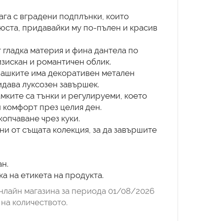
ага с вградени подплънки, които
юста, придавайки му по-пълен и красив
 гладка материя и фина дантела по
изискан и романтичен облик.
чашките има декоративен метален
идава луксозен завършек.
мките са тънки и регулируеми, което
 комфорт през целия ден.
копчаване чрез куки.
ни от същата колекция, за да завършите
н.
а на етикета на продукта.
нлайн магазина за периода 01/08/2026
на количеството.