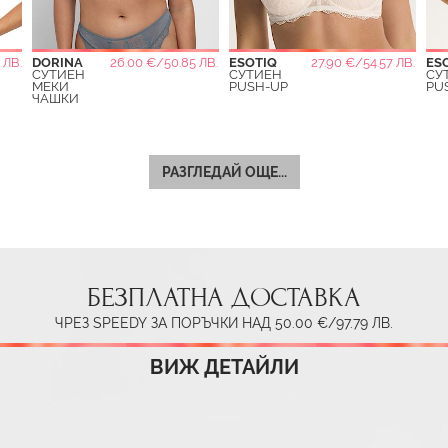
 ЛВ.
DORINA
26.00 €/50.85 ЛВ.
ESOTIQ
27.90 €/54.57 ЛВ.
ES
СУТИЕН
СУТИЕН
СУ
МЕКИ
PUSH-UP
PU
ЧАШКИ
РАЗГЛЕДАЙ ОЩЕ...
БЕЗПЛАТНА ДОСТАВКА
ЧРЕЗ SPEEDY ЗА ПОРЪЧКИ НАД 50.00 €/97.79 ЛВ.
ВИЖ ДЕТАЙЛИ