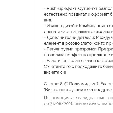
- Push-up ефект: Сутиенът разпол
естествено повдигат и оформят б
вид.
- Изящен дизайн: Комбинацията от
долната част на чашките създава 
- Допълнителни детайли: Между 
елемент в розово злато, който пр
- Регулируеми презрамки: Презра
позволява перфектно прилягане и
- Еластичен колан с класическо за
Съчетайте го с подходящите бики
визията си!
Състав: 80% Полиамид, 20% Еласта
*Вижте инструкциите за поддръжк
Промоцията е валидна само в о
до 31/08/2026 или до изчерпване 