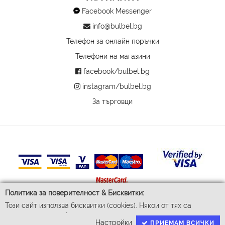
Facebook Messenger
info@bulbel.bg
Телефон за онлайн поръчки
Телефони на магазини
facebook/bulbel.bg
instagram/bulbel.bg
За търговци
Политика за поверителност & Бисквитки:
Този сайт използва бисквитки (cookies). Някои от тях са
© 2026 Бул-Бел ЕООД
задължителни за функционирането му, докато други ни
Всички права запазени
Настройки
ПРИЕМАМ ВСИЧКИ