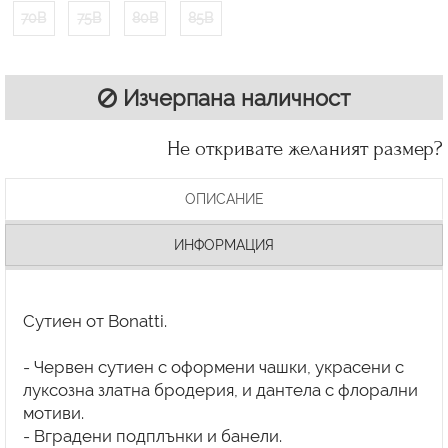
70B
75B
80B
85B
Изчерпана наличност
Не откривате желаният размер?
ОПИСАНИЕ
ИНФОРМАЦИЯ
Сутиен от Bonatti.
- Червен сутиен с оформени чашки, украсени с
луксозна златна бродерия, и дантела с флорални
мотиви.
- Вградени подплънки и банели.