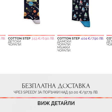
 ЛВ.
COTTON STEP
3.53 €/6.90 ЛВ.
COTTON STEP
4.04 €/7.90 ЛВ.
CO
ДЕТСКИ
ДАМСКИ
ДЕ
ЧОРАПИ
ЧОРАПИ
ЧО
МЪЖКИ
ЧОРАПИ
БЕЗПЛАТНА ДОСТАВКА
ЧРЕЗ SPEEDY ЗА ПОРЪЧКИ НАД 50.00 €/97.79 ЛВ.
ВИЖ ДЕТАЙЛИ