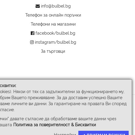
info@bulbel.bg
Телефон за онлайн поръчки
Телефони на магазини
facebook/bulbel.bg
instagram/bulbel.bg
За търговци
сквитки:
ookies). Някои от тях са задължителни за функционирането му,
обрим Вашето преживяване. За да доставим успешно Вашите
ваме личните ви данни. За гарантиране на правата Ви според
гласие.
чки" давате съгласие да обработваме вашите данни чрез
нашата
Политика за поверителност & Бисквитки
Настройки