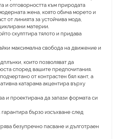
ата и отговорността към природата
 модерната жена, която обича морето и
аст от линията за устойчива мода,
циклирани материи.
ойто скулптира тялото и придава
вайки максимална свобода на движение и
дплънки, които позволяват да
бюста според вашите предпочитания.
подчертано от контрастен бял кант, а
ративна катарама акцентира върху
ва и проектирана да запази формата си
а гарантира бързо изсъхване след
урява безупречно пасване и дълготраен