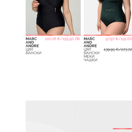
MARC
100.16 €/195.90 ЛВ.
MARC
97.97 €/191.60
AND
AND
ANDRE
ANDRE
ЦЯЛ
ЦЯЛ
139.95 €/273.72
БАНСКИ
БАНСКИ
МЕКИ
ЧАШКИ