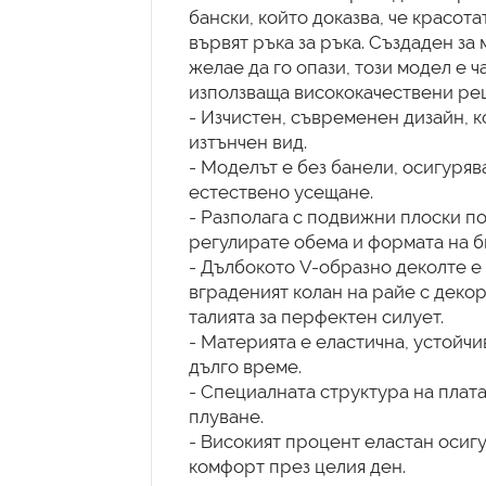
бански, който доказва, че красот
вървят ръка за ръка. Създаден за
желае да го опази, този модел е ч
използваща висококачествени ре
- Изчистен, съвременен дизайн, к
изтънчен вид.
- Моделът е без банели, осигуря
естествено усещане.
- Разполага с подвижни плоски по
регулирате обема и формата на 
- Дълбокото V-образно деколте е 
вграденият колан на райе с деко
талията за перфектен силует.
- Материята е еластична, устойчи
дълго време.
- Специалната структура на плат
плуване.
- Високият процент еластан осиг
комфорт през целия ден.