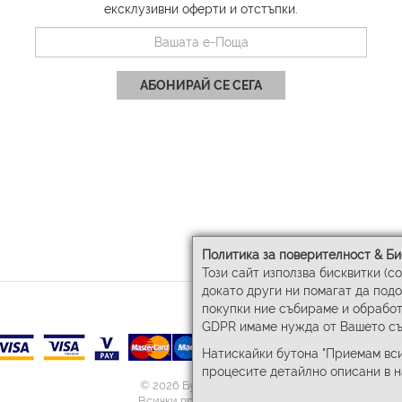
ексклузивни оферти и отстъпки.
АБОНИРАЙ СЕ СЕГА
Политика за поверителност & Би
Този сайт използва бисквитки (c
докато други ни помагат да под
покупки ние събираме и обработ
GDPR имаме нужда от Вашето съ
Натискайки бутона "Приемам вси
процесите детайлно описани в 
© 2026 Бул-Бел ЕООД
Всички права запазени