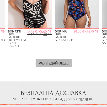
 ЛВ.
BONATTI
33.52 €/65.56 ЛВ.
DORINA
28.00 €/54.76 ЛВ.
DO
ЦЯЛ
41.90 €/81.95 ЛВ.
ЦЯЛ
ЦЯ
БАНСКИ
БАНСКИ
БА
 ЛВ.
ОФОРМЕНИ
БЕЗ БАНЕЛИ
БЕ
КУХИ
БА
ЧАШКИ
РАЗГЛЕДАЙ ОЩЕ...
БЕЗПЛАТНА ДОСТАВКА
ЧРЕЗ SPEEDY ЗА ПОРЪЧКИ НАД 50.00 €/97.79 ЛВ.