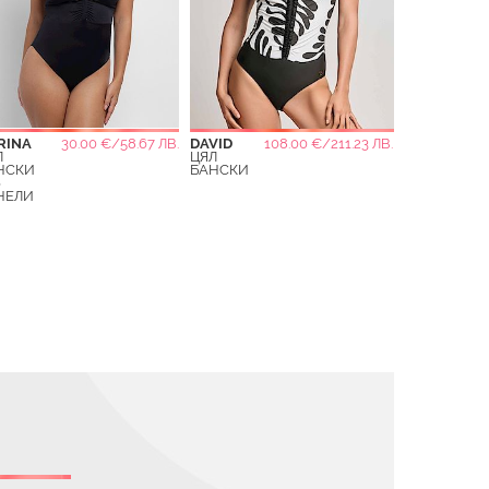
RINA
30.00 €/58.67 ЛВ.
DAVID
108.00 €/211.23 ЛВ.
Л
ЦЯЛ
НСКИ
БАНСКИ
З
НЕЛИ