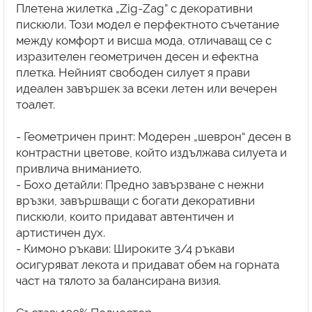
Плетена жилетка „Zig-Zag” с декоративни
пискюли. Този модел е перфектното съчетание
между комфорт и висша мода, отличаващ се с
изразителен геометричен десен и ефектна
плетка. Нейният свободен силует я прави
идеален завършек за всеки летен или вечерен
тоалет.
- Геометричен принт: Модерен „шеврон“ десен в
контрастни цветове, който издължава силуета и
привлича вниманието.
- Бохо детайли: Предно завързване с нежни
връзки, завършващи с богати декоративни
пискюли, които придават автентичен и
артистичен дух.
- Кимоно ръкави: Широките 3/4 ръкави
осигуряват лекота и придават обем на горната
част на тялото за балансирана визия.