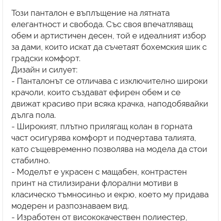
Този панталон е въплъщение на лятната
елегантност и свобода. Със своя впечатляващ
обем и артистичен десен, той е идеалният избор
за дами, които искат да съчетаят бохемския шик с
градски комфорт.
Дизайн и силует:
- Панталонът се отличава с изключително широки
крачоли, които създават ефирен обем и се
движат красиво при всяка крачка, наподобявайки
дълга пола.
- Широкият, плътно прилягащ колан в горната
част осигурява комфорт и подчертава талията,
като същевременно позволява на модела да стои
стабилно.
- Моделът е украсен с мащабен, контрастен
принт на стилизирани флорални мотиви в
класическо тъмносиньо и екрю, което му придава
модерен и разпознаваем вид.
- Изработен от висококачествен полиестер,