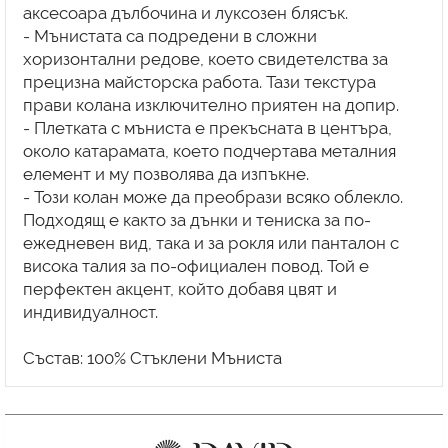
аксесоара дълбочина и луксозен блясък.
- Мънистата са подредени в сложни
хоризонтални редове, което свидетелства за
прецизна майсторска работа. Тази текстура
прави колана изключително приятен на допир.
- Плетката с мъниста е прекъсната в центъра,
около катарамата, което подчертава металния
елемент и му позволява да изпъкне.
- Този колан може да преобрази всяко облекло.
Подходящ е както за дънки и тениска за по-
ежедневен вид, така и за рокля или панталон с
висока талия за по-официален повод. Той е
перфектен акцент, който добавя цвят и
индивидуалност.