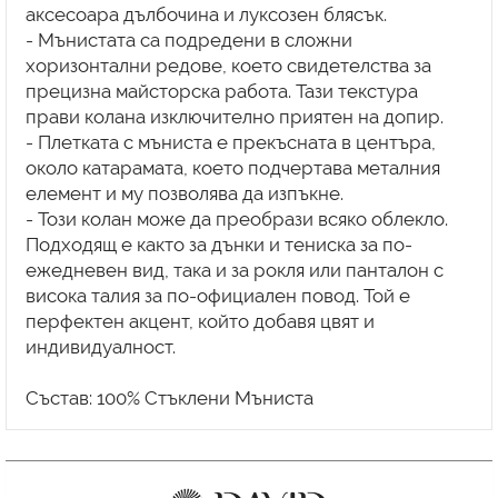
аксесоара дълбочина и луксозен блясък.
- Мънистата са подредени в сложни
хоризонтални редове, което свидетелства за
прецизна майсторска работа. Тази текстура
прави колана изключително приятен на допир.
- Плетката с мъниста е прекъсната в центъра,
около катарамата, което подчертава металния
елемент и му позволява да изпъкне.
- Този колан може да преобрази всяко облекло.
Подходящ е както за дънки и тениска за по-
ежедневен вид, така и за рокля или панталон с
висока талия за по-официален повод. Той е
перфектен акцент, който добавя цвят и
индивидуалност.