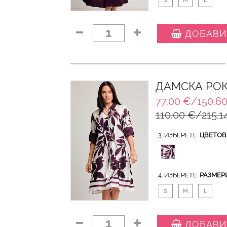
S
M
L
1
ДОБАВИ
ДАМСКА РОК
77.00 €/150.60
110.00 €/215.1
3. ИЗБЕРЕТЕ:
ЦВЕТОВ
4. ИЗБЕРЕТЕ:
РАЗМЕР
S
M
L
1
ДОБАВИ