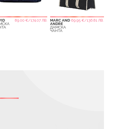
VID
89.00 €/174.07 ЛВ.
MARC AND
69.95 €/136.81 ЛВ.
МСКА
ANDRE
НТА
ДАМСКА
ЧАНТА