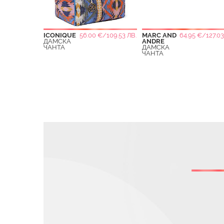
ICONIQUE
56.00 €/109.53 ЛВ.
MARC AND
64.95 €/127.03
ДАМСКА
ANDRE
ЧАНТА
ДАМСКА
ЧАНТА